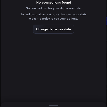
Poland
No connections found
No connections for your departure date.
Gdańsk Główny
To find (sub)urban trains, try changing your date
Poland
closer to today to see your options.
Gdynia Główna
Bydgoszcz Główna
Szczecin
Poland
Change departure date
Lublin
Poland
Katowice
Poland
Direct
1 change min.
Białystok
2 changes min.
Poland
Gdynia Główna
LIST
Poland
Radom
Poland
Szczecin to Gdynia Główna
Kielce
Poland