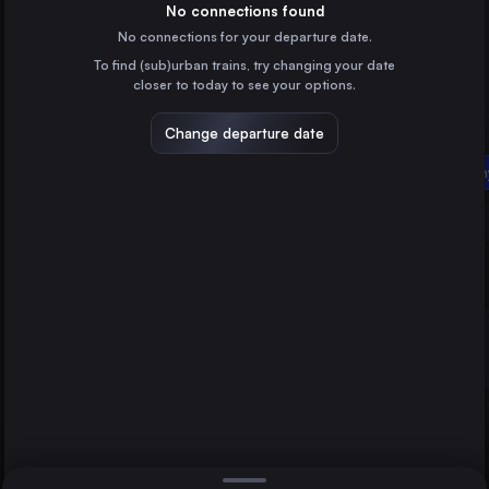
Czechia
No connections found
No connections for your departure date.
Kraków
To find (sub)urban trains, try changing your date
Poland
closer to today to see your options.
Brno
Czechia
Change departure date
Katowice
Sosnowiec Główn
Olomouc
Poland
Ostrava
Czechia
Direct
1 change min.
Košice
2 changes min.
Slovakia
Sosnowiec Główny
LIST
Poland
Plzeň
Czechia
Olomouc to Sosnowiec Główny
Rzeszów
Poland