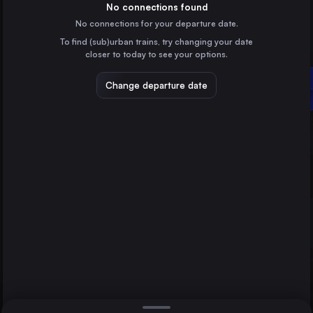
Poland
No connections found
No connections for your departure date.
Wrocław
To find (sub)urban trains, try changing your date
Poland
closer to today to see your options.
Poznań
Bydgoszcz Główna
Poland
Change departure date
Lublin
Szczecin
Poland
Bydgoszcz Główna
Poland
Direct
1 change min.
Katowice
2 changes min.
Poland
Częstochowa Osobowa
LIST
Poland
Radom
Poland
Lublin to Bydgoszcz Główna
Sosnowiec Główny
Poland