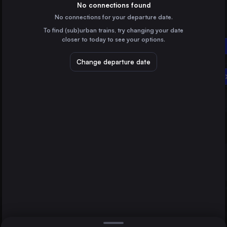
Poland
No connections found
No connections for your departure date.
Vienna
To find (sub)urban trains, try changing your date
Austria
closer to today to see your options.
Gdańsk Główny
Łódź
Poland
Change departure date
Kraków
Wałbrzych Główny
Poland
Wrocław
Poland
Direct
1 change min.
Poznań
2 changes min.
Poland
Szczecin
LIST
Poland
Bydgoszcz Główna
Poland
Gdańsk Główny to Wałbrzych Główny
Katowice
Poland